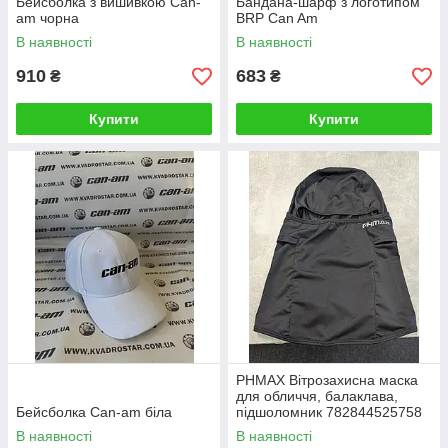
Бейсболка з вишивкою Can-
Бандана-шарф з логотипом
am чорна
BRP Can Am
В наявності
В наявності
910
683
₴
₴
Купити
Купити
PHMAX Вітрозахисна маска
для обличчя, балаклава,
Бейсболка Can-am біла
підшоломник 782844525758
В наявності
В наявності