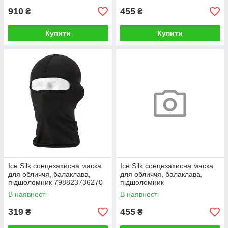
910
455
₴
₴
Купити
Купити
Ice Silk сонцезахисна маска
Ice Silk сонцезахисна маска
для обличчя, балаклава,
для обличчя, балаклава,
підшоломник 798823736270
підшоломник
В наявності
В наявності
319
455
₴
₴