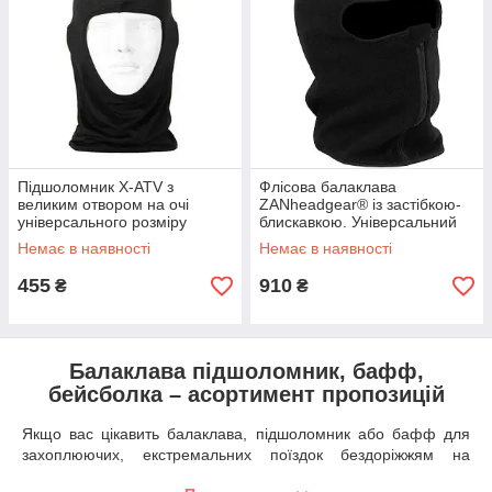
Підшоломник X-ATV з
Флісова балаклава
великим отвором на очі
ZANheadgear® із застібкою-
універсального розміру
блискавкою. Універсальний
чорного кольору
розмір, чорний колір 2503-
Немає в наявності
Немає в наявності
0138
455
910
₴
₴
Балаклава підшоломник, бафф,
бейсболка – асортимент пропозицій
Якщо вас цікавить балаклава, підшоломник або бафф для
захоплюючих, екстремальних поїздок бездоріжжям на
квадрику або ж для робочих буднів на всюдихідній техніці,