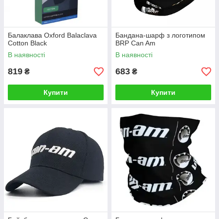
Балаклава Oxford Balaclava
Бандана-шарф з логотипом
Cotton Black
BRP Can Am
В наявності
В наявності
819
683
₴
₴
Купити
Купити