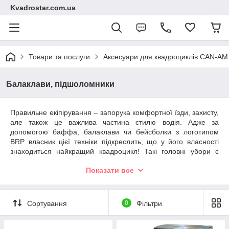
Kvadrostar.com.ua
Товари та послуги
Аксесуари для квадроциклів CAN-A
Балаклави, підшоломники
Правильне екіпірування – запорука комфортної їзди, захисту,
але також це важлива частина стилю водія. Адже за
допомогою баффа, балаклави чи бейсболки з логотипом
BRP власник цієї техніки підкреслить, що у його власності
знаходиться найкращий квадроцикл! Такі головні убори є
частиною екіпірування, вони захищають голову, обличчя,
Показати все
шию під час руху від вітру, пилу, вологи та комах, виконують
гігієнічну функцію.
Інтернет-магазин Kvadrostar
,
провідний постачальник та
Сортування
0
Фільтри
реалізатор запчастин, витратних матеріалів до квадроциклів,
пропонує власникам техніки BRP CAN AM придбати якісні
аксесуари. У нашому каталозі представлена як оригінальна