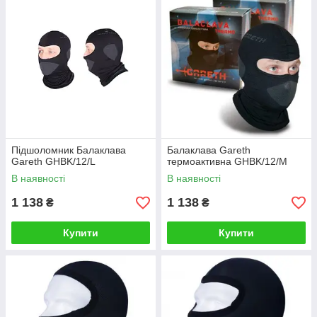
продукція бренду BRP, так і товари від інших виробників, які
прикрасять вашу поїздку, зроблять її комфортнішою.
Підшоломник Балаклава
Балаклава Gareth
Gareth GHBK/12/L
термоактивна GHBK/12/M
В наявності
В наявності
1 138
1 138
₴
₴
Купити
Купити