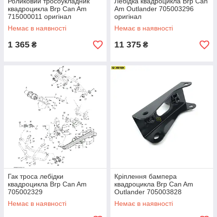
Роликовий тросоукладник
Лебідка квадроцикла Brp Can
квадроцикла Brp Can Am
Am Outlander 705003296
715000011 оригінал
оригінал
Немає в наявності
Немає в наявності
1 365
11 375
₴
₴
Гак троса лебідки
Кріплення бампера
квадроцикла Brp Can Am
квадроцикла Brp Can Am
705002329
Outlander 705003828
Немає в наявності
Немає в наявності