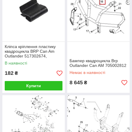
Кліпса кріплення пластику
квадроцикла BRP Can Am
Outlander 517302674,
517306751
Бампер квадроцикла Brp
В наявності
Outlander Can AM 705002812
182
Немає в наявності
₴
8 645
₴
Купити