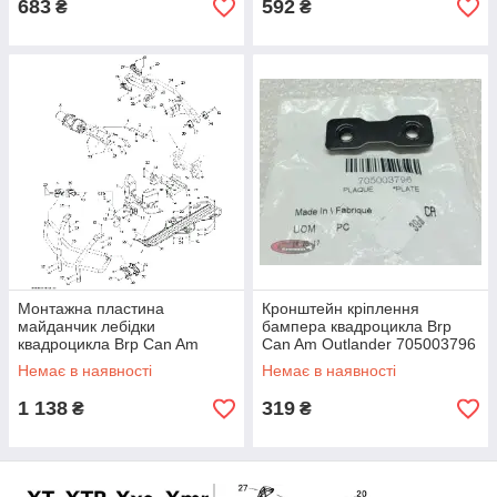
683
592
₴
₴
Монтажна пластина
Кронштейн кріплення
майданчик лебідки
бампера квадроцикла Brp
квадроцикла Brp Can Am
Can Am Outlander 705003796
Outlander 705004278
Немає в наявності
Немає в наявності
1 138
319
₴
₴