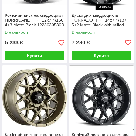
Колісний диск на квадроцикл
Диски для квадроцикла
HURRICANE "ITP" 12x7 4/156
TORNADO "ITP" 14x7 4/137
4+3 Matte Black 1228630536B
5+2 Matte Black with milled
1421951727B
В наявності
В наявності
5 233
7 280
₴
₴
Купити
Купити
Колісний диск на квадроцикл
Колісний диск на квадроцикл