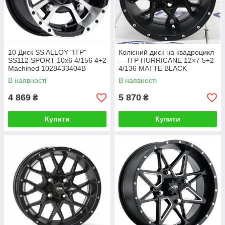
10 Диск SS ALLOY "ITP"
Колісний диск на квадроцикл
SS112 SPORT 10x6 4/156 4+2
— ITP HURRICANE 12×7 5+2
Machined 1028433404B
4/136 MATTE BLACK
1228633536B
В наявності
В наявності
4 869
5 870
₴
₴
Купити
Купити