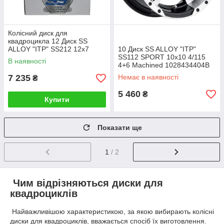
Колісний диск для
квадроцикла 12 Диск SS
ALLOY "ITP" SS212 12x7
10 Диск SS ALLOY "ITP"
4/110 5+2 Black
SS112 SPORT 10x10 4/115
В наявності
4+6 Machined 1028434404B
7 235
Немає в наявності
₴
5 460
₴
Купити
Показати ще
1
/ 2
Чим відрізняються диски для
квадроциклів
Найважливішою характеристикою, за якою вибирають колісні
диски для квадроциклів, вважається спосіб їх виготовлення.