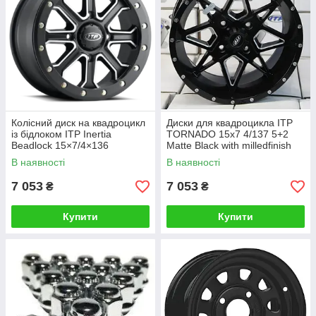
Колісний диск на квадроцикл
Диски для квадроцикла ITP
із бідлоком ITP Inertia
TORNADO 15x7 4/137 5+2
Beadlock 15×7/4×136
Matte Black with milledfinish
6+1(+50MM)1522527727B
1521957727B
В наявності
В наявності
ALUG18BX
ALUG14#20#1819BX
7 053
7 053
₴
₴
Купити
Купити