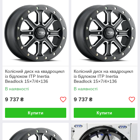
Колісний диск на квадроцикл
Колісний диск на квадроцикл
із бідлоком ITP Inertia
із бідлоком ITP Inertia
Beadlock 15×7/4×136
Beadlock 15×7/4×136
5+2/(+30MM)1522527727B
5+2/(+40MM)1522527727B
В наявності
В наявності
ALUG14#20#18
ALUG14#BX
9 737
9 737
₴
₴
Купити
Купити