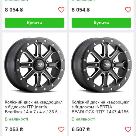
ALUG14#18BX
ALUG14#20BX
8 054
8 054
₴
₴
Купити
Купити
Колісний диск на квадроцикл
Колісний диск на квадроцикл
з бідлоком ITP Inertia
з бидлоком INERTIA
Beadlock 14 × 7 / 4 × 136 6 +
BEADLOCK "ІТР" 14X7 4/156
1 ( +50 mm) /1422524727B
5+2 (+40mm) 1422526727B
В наявності
В наявності
ALUG14#18BX
ALUG
7 053
6 507
₴
₴