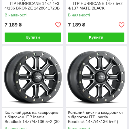
— ITP HURRICANE 14×7 4+3
— ITP HURRICANE 14×7 5+2
4/136 BRONZE 1428641729B
4/137 MATE BLACK
1428641536B ALUG14#20#
В наявності
В наявності
18 19
7 189
7 189
₴
₴
Купити
Купити
Колісний диск на квадроцикл
Колісний диск на квадроцикл
з бідлоком ITP Inertia
з бідлоком ITP Inertia
Beadlock 14×7/4×136 5+2 (30
Beadlock 14×7/4×136 5+2 (
mm)/1422523727B
+40 mm)/1422523727B
В наявності
В наявності