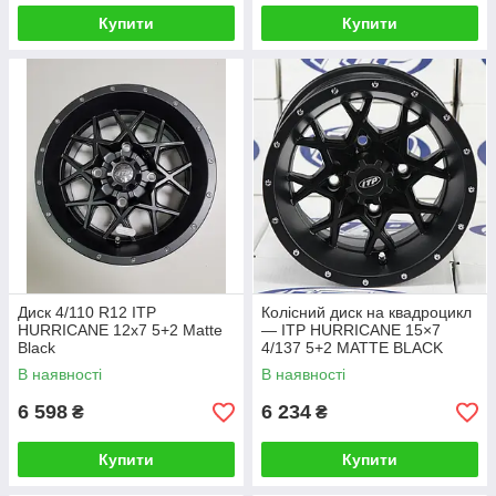
Купити
Купити
Диск 4/110 R12 ITP
Колісний диск на квадроцикл
HURRICANE 12x7 5+2 Matte
— ITP HURRICANE 15×7
Black
4/137 5+2 MATTE BLACK
1528645536B
В наявності
В наявності
ALUG14#20#1819BX
6 598
6 234
₴
₴
Купити
Купити