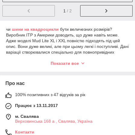
1
/ 2
чи
шини на квадроцикли
бути величезних розмірів?
Виробник ITP з Америки доводить, що дуже навіть може.
Адже моделі Mud Lite XL і XXL повністю підходять під цей
опис. Вони дуже великі, але при цьому легкі і поступливі. Дані
варіації створювалися спеціально для повнопривідних
квадроциклів та утилітарної чотириколісної техніки.
Показати все
Чому ці шини на квадроцикли настільки
затребувані
Про нас
Затребуваність цього товару обумовлена не тільки тим, що
дана
шина на квадроцикл
належить до класу Deep Mud.
100% позитивних з 47 відгуків за рік
Гума наділена глибоким протектором в 3,3 сантиметра,
великою шириною і високою стійкістю до зовнішніх
Працює з 13.11.2017
подразників. Незалежно від покриття, колеса з цими
покришками будуть їздити по дорогах так само легко, як по
м. Свалява
асфальту. З ними ви зможете долати ділянки, куди раніше не
Верховинська 168 а , Свалява, Україна
вирішувалися заїжджати.
Шини даного розміру призначаються спеціально для
Контакти