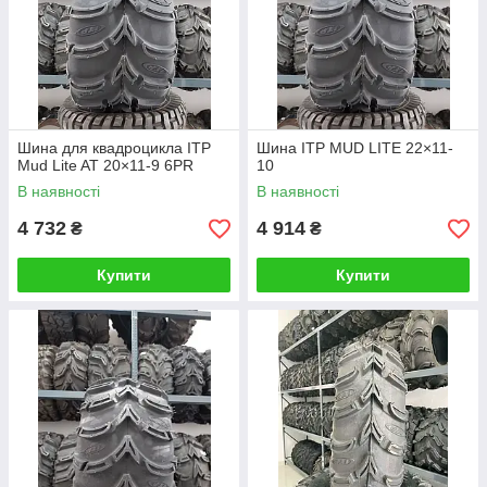
Шина для квадроцикла ITP
Шина ITP MUD LITE 22×11-
Mud Lite AT 20×11-9 6PR
10
В наявності
В наявності
4 732
4 914
₴
₴
Купити
Купити