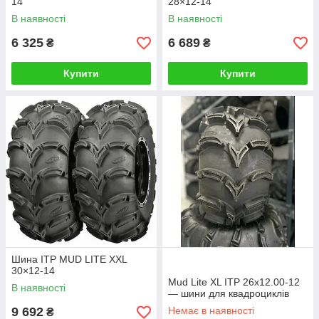
14
28×12-14
В наявності
В наявності
6 325
6 689
₴
₴
Купити
Купити
Шина ITP MUD LITE XXL
30×12-14
Mud Lite XL ITP 26x12.00-12
В наявності
— шини для квадроциклів
9 692
Немає в наявності
₴