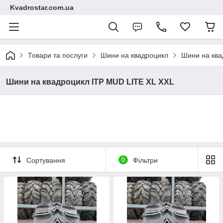
Kvadrostar.com.ua
Товари та послуги
Шини на квадроцикл
Шини на ква
Шини на квадроцикл ITP MUD LITE XL XXL
Сортування
0
Фільтри