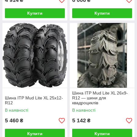
4 914
6 006
₴
₴
Купити
Купити
Шина ITP Mud Lite XL 26x9-
Шина ITP Mud Lite XL 25x12-
R12 — шини для
R12
квадроциклів
В наявності
В наявності
5 460
5 142
₴
₴
Купити
Купити