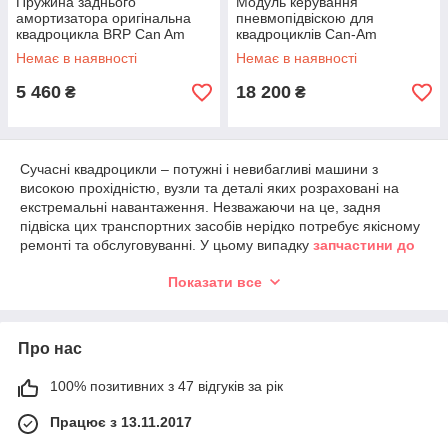
Пружина заднього
Модуль керування
амортизатора оригінальна
пневмопідвіскою для
квадроцикла BRP Can Am
квадроциклів Can-Am
706000652
Outlander G1 XMR 2011-2012
Немає в наявності
Немає в наявності
703500895, 710002471
5 460
18 200
₴
₴
Сучасні квадроцикли – потужні і невибагливі машини з
високою прохідністю, вузли та деталі яких розраховані на
екстремальні навантаження. Незважаючи на це, задня
підвіска цих транспортних засобів нерідко потребує якісному
ремонті та обслуговуванні. У цьому випадку
з
апчастини до
квадроцикла
оригінального походження – кращий спосіб
Показати все
повністю відновити працездатність апарата і забезпечити
його тривалу бездоганну експлуатацію. Не варто забувати,
що від вузлів, використаних при ремонті, залежить безпека
поїздок на чотириколісному мотоциклі. На жаль, з кожним
Про нас
роком
купити запчастини на квадроцикл
від виробника все
складніше, так як ринок України заполонили дешеві деталі
100% позитивних з 47 відгуків за рік
низької якості від невідомих виробників. Але у випадку з
технікою, що використовується в складних умовах, такий
Працює з 13.11.2017
варіант неприйнятний, так як може призвести до неприємних