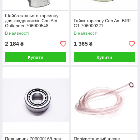
Шайба заднього торсиону
для квадроциклів Can Am
Гайка торсіону Can Am BRP
Outlander 706000548
G1 706000221
В наявності
В наявності
2 184
1 365
₴
₴
Купити
Купити
Подшипник 706000169 для
Поліуретановий шланг