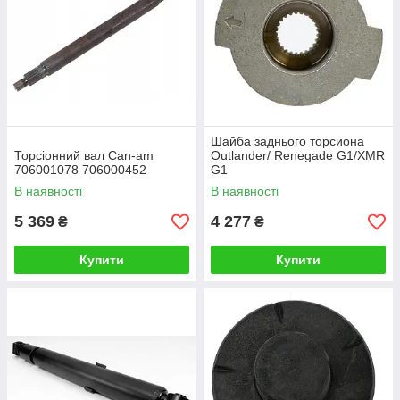
на сайті нашого інтернет-магазину, ви віддаєте перевагу
справжньому якості оригінальних комплектуючих.
Шайба заднього торсиона
Торсіонний вал Can-am
Outlander/ Renegade G1/XMR
706001078 706000452
G1
В наявності
В наявності
5 369
4 277
₴
₴
Купити
Купити