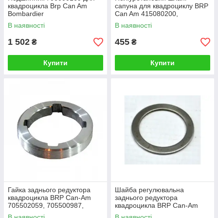
квадроцикла Brp Can Am
сапуна для квадроциклу BRP
Bombardier
Can Am 415080200,
709000183 2006-2012
В наявності
В наявності
1 502
455
₴
₴
Купити
Купити
Гайка заднього редуктора
Шайба регулювальна
квадроцикла BRP Can-Am
заднього редуктора
705502059, 705500987,
квадроцикла BRP Can-Am
705500842, 705500905 2006-
705501162, 705501163 2006-
В наявності
В наявності