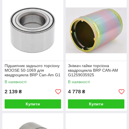
Підшипник заднього торсіону
Знімач гайки торсіона
MOOSE 50-1069 для
квадроцикла BRP CAN-AM
квадроцикла BRP Can-Am G1
G1259035925
В наявності
В наявності
2 139
4 778
₴
₴
Купити
Купити