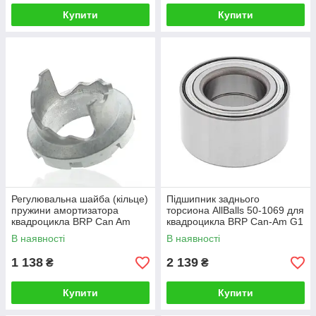
Купити
Купити
Регулювальна шайба (кільце)
Підшипник заднього
пружини амортизатора
торсиона AllBalls 50-1069 для
квадроцикла BRP Can Am
квадроцикла BRP Can-Am G1
706000249, 706000294,
В наявності
В наявності
706001033, 706002356
1 138
2 139
₴
₴
Купити
Купити