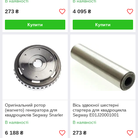
В наявності
В наявності
273
4 095
₴
₴
Купити
Купити
Оригінальний ротор
Вісь здвоєної шестерні
(магнето) генератора для
стартера для квадроцикла
квадроциклів Segway Snarler
Segway E01J20001001
AT6 E01C21220001
В наявності
В наявності
6 188
273
₴
₴