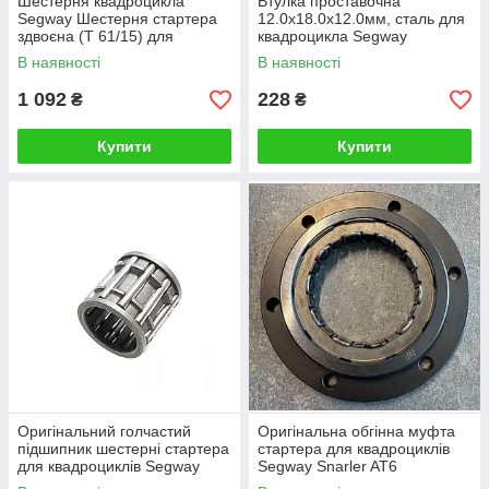
Шестерня квадроцикла
Втулка проставочна
Segway Шестерня стартера
12.0х18.0х12.0мм, сталь для
здвоєна (T 61/15) для
квадроцикла Segway
E01J20020001
E01J20002001
В наявності
В наявності
1 092
228
₴
₴
Купити
Купити
Оригінальний голчастий
Оригінальна обгінна муфта
підшипник шестерні стартера
стартера для квадроциклів
для квадроциклів Segway
Segway Snarler AT6
Snarler AT6 GBT025762001
E01J30010001