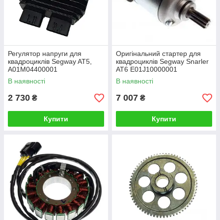
Регулятор напруги для
Оригінальний стартер для
квадроциклів Segway AT5,
квадроциклів Segway Snarler
A01M04400001
AT6 E01J10000001
В наявності
В наявності
2 730
7 007
₴
₴
Купити
Купити