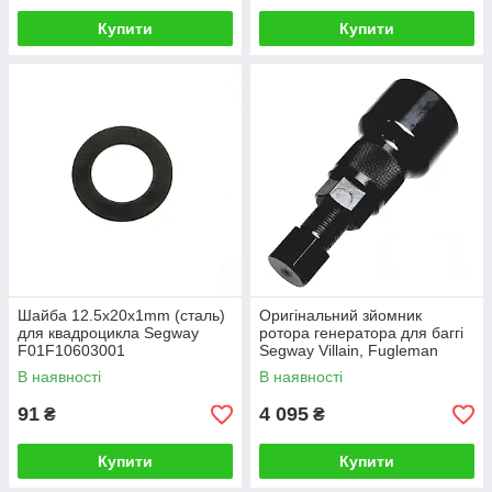
Купити
Купити
Шайба 12.5х20х1mm (сталь)
Оригінальний зйомник
для квадроцикла Segway
ротора генератора для баггі
F01F10603001
Segway Villain, Fugleman
E01GZ0010001
В наявності
В наявності
91
4 095
₴
₴
Купити
Купити