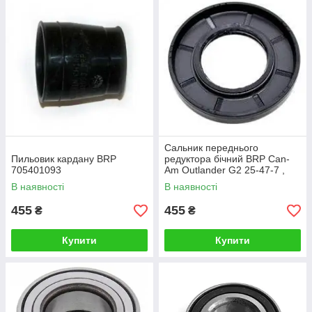
Сальник переднього
Пильовик кардану BRP
редуктора бічний BRP Can-
705401093
Am Outlander G2 25-47-7 ,
705401618 BRP
В наявності
В наявності
455
455
₴
₴
Купити
Купити