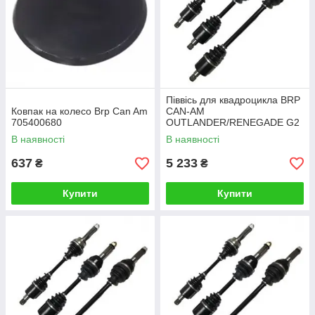
Піввісь для квадроцикла BRP
Ковпак на колесо Brp Can Am
CAN-AM
705400680
OUTLANDER/RENEGADE G2
передня права X-ATV ATV-
В наявності
В наявності
CA-8-215
637
5 233
₴
₴
Купити
Купити