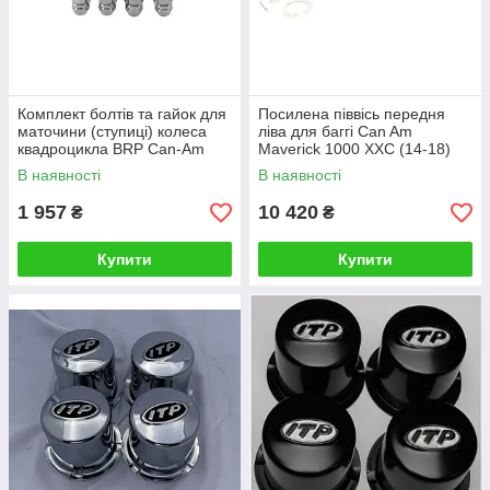
Комплект болтів та гайок для
Посилена піввісь передня
маточини (ступиці) колеса
ліва для баггі Can Am
квадроцикла BRP Can-Am
Maverick 1000 XXC (14-18)
Outlander
0214-1377, 705401875,
В наявності
В наявності
500/570/650/800/850 AllBalls
705401368 INTERPARTS
85-1077
AB8-CA-8-118
1 957
10 420
₴
₴
Купити
Купити