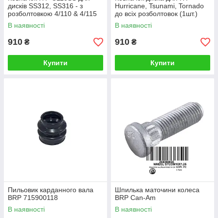
дисків SS312, SS316 - з
Hurricane, Tsunami, Tornado
розболтовкою 4/110 & 4/115
до всіх розболтовок (1шт.)
В наявності
В наявності
910
910
₴
₴
Купити
Купити
Пильовик карданного вала
Шпилька маточини колеса
BRP 715900118
BRP Can-Am
В наявності
В наявності