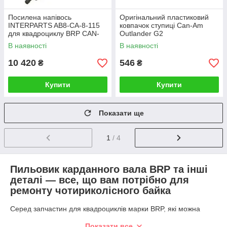
Посилена напівось
Оригінальний пластиковий
INTERPARTS AB8-CA-8-115
ковпачок ступиці Can-Am
для квадроциклу BRP CAN-
Outlander G2
AM OUTLANDER/RENEGADE
В наявності
В наявності
G2 передня ліва
10 420
546
₴
₴
Купити
Купити
Показати ще
1
/ 4
Пильовик карданного вала BRP та інші
деталі — все, що вам потрібно для
ремонту чотириколісного байка
Серед запчастин для квадроциклів марки BRP, які можна
купити в нас, представлені:
Показати все