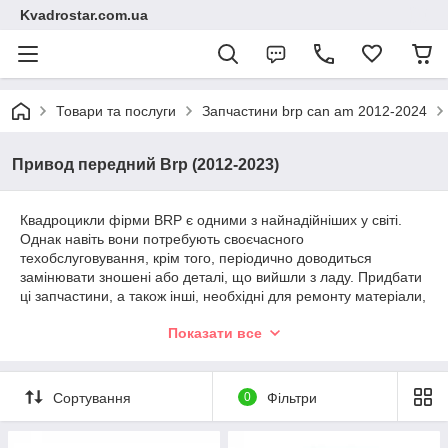
Kvadrostar.com.ua
Товари та послуги
Запчастини brp can am 2012-2024
Привод передний Brp (2012-2023)
Квадроцикли фірми BRP є одними з найнадійніших у світі.
Однак навіть вони потребують своєчасного
техобслуговування, крім того, періодично доводиться
замінювати зношені або деталі, що вийшли з ладу. Придбати
ці запчастини, а також інші, необхідні для ремонту матеріали,
за вигідною ціною можна в інтернет-магазині компанії
Показати все
Квадроstar. Товари для нашого магазину надходять
безпосередньо від виробника з Північної Америки, що
гарантує їхню високу якість, виключає можливість браку.
Сортування
0
Фільтри