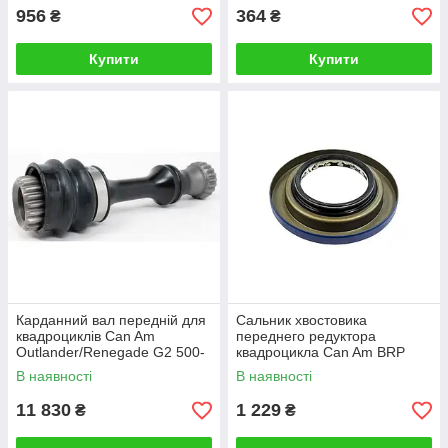
956
364
₴
₴
Купити
Купити
Карданний вал передній для
Сальник хвостовика
квадроциклів Can Am
переднего редуктора
Outlander/Renegade G2 500-
квадроцикла Can Am BRP
1000 (2012+) 705400913,
В наявності
В наявності
705401032
11 830
1 229
₴
₴