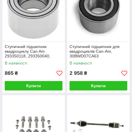
Ступичний підшипник
Cтупичний підшипник для
квадроциклу Can Am
квадроциклів Can-Am,
293350118, 293350040,
30BWD07CA63
705400088, 293350150
В наявності
В наявності
865
2 958
₴
₴
Купити
Купити