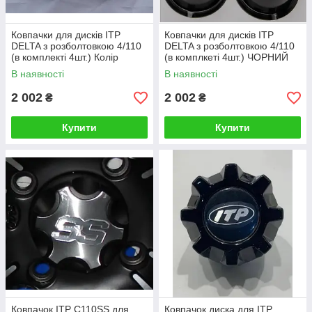
Ковпачки для дисків ITP
Ковпачки для дисків ITP
DELTA з розболтовкою 4/110
DELTA з розболтовкою 4/110
(в комплекті 4шт.) Колір
(в комплкеті 4шт.) ЧОРНИЙ
ХРОМ
Колір
В наявності
В наявності
2 002
2 002
₴
₴
Купити
Купити
Ковпачок ITP C110SS для
Ковпачок диска для ITP