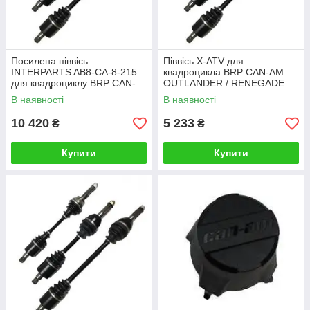
Посилена піввісь
Піввісь X-ATV для
INTERPARTS AB8-CA-8-215
квадроцикла BRP CAN-AM
для квадроциклу BRP CAN-
OUTLANDER / RENEGADE
AM OUTLANDER/RENEGADE
G2 передня ліва ATV-CA-8-
В наявності
В наявності
G2 передня права 0
115 CM-8002 TRK-CA-8-
10 420
5 233
₴
₴
Купити
Купити