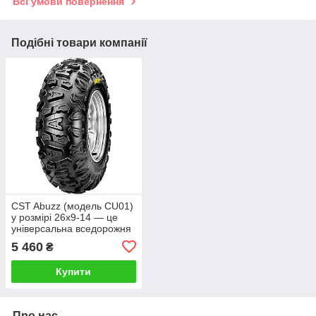
Всі умови повернення
Подібні товари компанії
CST Abuzz (модель CU01)
у розмірі 26x9-14 — це
універсальна вседорожня
шина (All-Terrain) для
5 460
₴
квадроциклів (ATV) та
мотовсюдиходів
Купити
Про нас