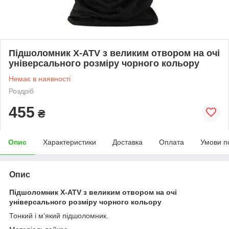
Підшоломник X-ATV з великим отвором на очі
універсального розміру чорного кольору
Немає в наявності
Роздріб
455
₴
Опис
Характеристики
Доставка
Оплата
Умови п
Опис
Підшоломник X-ATV з великим отвором на очі
універсального розміру чорного кольору
Тонкий і м'який підшоломник.