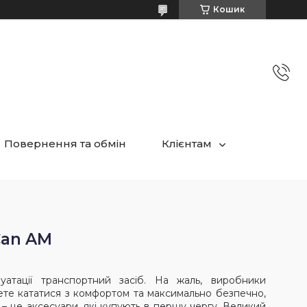
Кошик
Повернення та обмін
Клієнтам
Can AM
атації транспортний засіб. На жаль, виробники
ете кататися з комфортом та максимально безпечно,
– це аксесуари, які купують в першу чергу. Великий