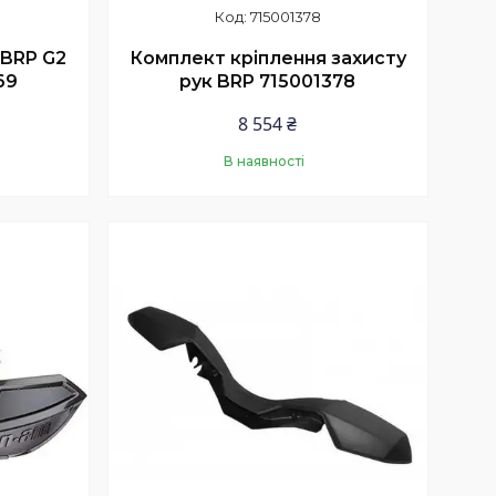
715001378
 BRP G2
Комплект кріплення захисту
69
рук BRP 715001378
8 554 ₴
В наявності
Купити