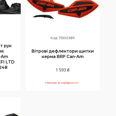
715003811
т рук
ля
Вітрові дефлектори щитки
n-Am
керма BRP Can-Am
EFI LTD
0248
1 593 ₴
Немає в наявності
3
+380 (66) 420-70-53