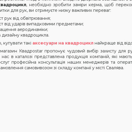
квадроцикл
, необхідно зробити заміри керма, щоб переко
итки для рук, ви отримуєте низку важливих переваг:
ст рук від обвітрювання;
ст від ударів випадковими предметами;
ащення аеродинаміки;
а дизайну квадроцикла.
, купувати такі
аксесуари на квадроцикл
найкраще від від
-магазин Квадрostar пропонує чудовий вибір захисту для ру
У нас в каталозі представлена ​​продукція компаній, які маю
слуг професійна консультація наших менеджерів та операт
амовлення самовивозом зі складу компанії у місті Свалява.