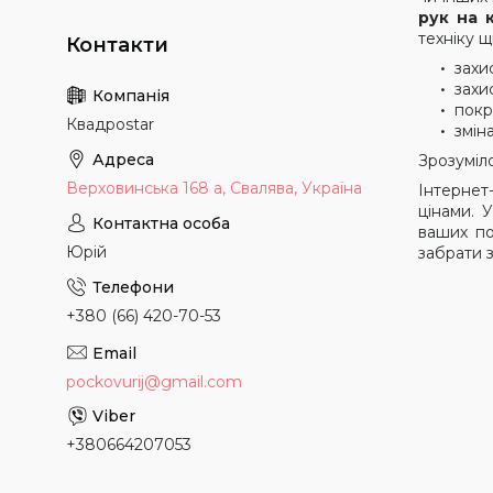
рук на 
техніку щ
захи
захи
покр
Квадроstar
змін
Зрозуміло
Верховинська 168 а, Свалява, Україна
Інтернет
цінами. 
ваших по
Юрій
забрати з
+380 (66) 420-70-53
pockovurij@gmail.com
+380664207053