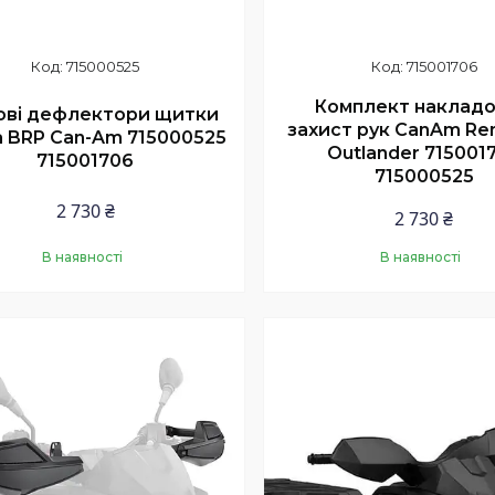
715000525
715001706
Комплект накладо
ові дефлектори щитки
захист рук CanAm Re
 BRP Can-Am 715000525
Outlander 715001
715001706
715000525
2 730 ₴
2 730 ₴
В наявності
В наявності
Купити
Купити