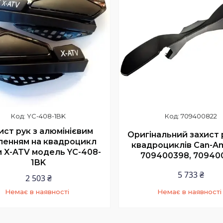
YC-408-1BK
709400822
ист рук з алюмінієвим
Оригінальний захист 
ленням на квадроцикл
квадроциклів Can-Am
 X-ATV модель YC-408-
709400398, 70940
1BK
5 733 ₴
2 503 ₴
Немає в наявності
Немає в наявності