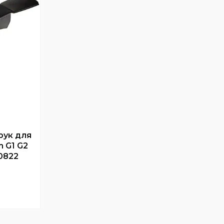
рук для
 G1 G2
0822