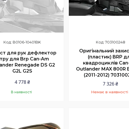
B0106-10401BK
703100248
Оригінальний захис
ст для рук дефлектор
(пластик) BRP д
ітру для Brp Can-Am
квадроциклів Ca
lander Renegade DS G2
Outlander MAX 800R 
G2L G2S
(2011-2012) 70310
4 778 ₴
7 326 ₴
Немає в наявності
В наявності
Купити
+380 (66) 420-70-5