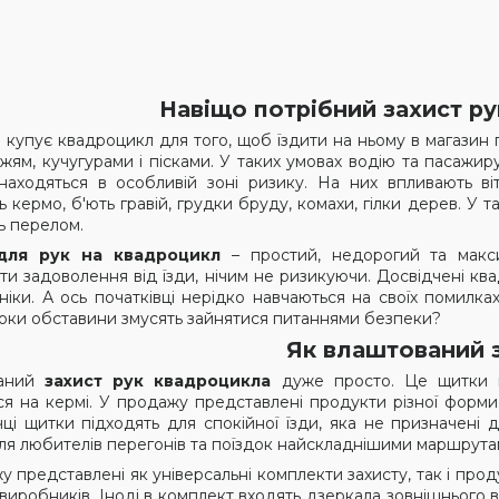
+380 (66) 420-70-53
+380 (66) 420-70-5
Навіщо потрібний захист р
о купує квадроцикл для того, щоб їздити на ньому в магазин 
жям, кучугурами і пісками. У таких умовах водію та пасажир
находяться в особливій зоні ризику. На них впливають віт
ь кермо, б'ють гравій, грудки бруду, комахи, гілки дерев. У
ь перелом.
для рук на квадроцикл
– простий, недорогий та макс
и задоволення від їзди, нічим не ризикуючи. Досвідчені квад
хніки. А ось початківці нерідко навчаються на своїх помилк
доки обставини змусять зайнятися питаннями безпеки?
Як влаштований 
ваний
захист рук квадроцикла
дуже просто. Це щитки і
ся на кермі. У продажу представлені продукти різної форми
чці щитки підходять для спокійної їзди, яка не призначені 
для любителів перегонів та поїздок найскладнішими маршрута
 представлені як універсальні комплекти захисту, так і проду
 виробників. Іноді в комплект входять дзеркала зовнішнього 