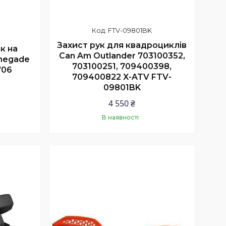
FTV-09801BK
Захист рук для квадроциклів
к на
Can Am Outlander 703100352,
negade
703100251, 709400398,
706
709400822 X-ATV FTV-
09801BK
4 550 ₴
В наявності
Купити