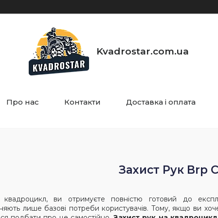
Kvadrostar.com.ua
Про нас
Контакти
Доставка і оплата
Захист Рук Brp 
 квадроцикл, ви отримуєте повністю готовий до експлу
няють лише базові потреби користувачів. Тому, якщо ви хоч
ся подбати про це самостійно.
Захист рук на квадроцикл