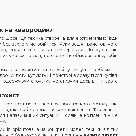
3
ук на квадроцикл
по шосе. Ця техніка створена для екстремальної їзди
у без захисту не обійтися. Руки водія транспортного
ер, вода, пісок, низькі температури. По руках, що
 таких умовах нескладно отримати обмороження, забій
имально ефективний спосіб уникнути проблем та
роциклісти купують ці пристрої відразу після купівлі
ах, одержуючи спочатку негативний досвід. Чи варто
захист
з композитного пластику або тонкого металу, що
 з однією або двома точками кріплення. Фіксовані в
для надзвичайних ситуацій. Подвійне кріплення – це
ми.
кція, орієнтована на конкретні моделі техніки від тих
виду. У будь-якому випадку, перш ніж
купити захист