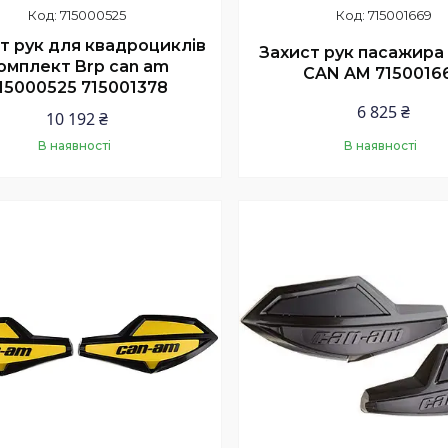
715000525
715001669
т рук для квадроциклів
Захист рук пасажира
омплект Brp can am
CAN AM 7150016
15000525 715001378
6 825 ₴
10 192 ₴
В наявності
В наявності
Купити
Купити