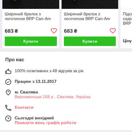
Шкіряний брелок з
Шкіряний брелок з
Підс
логотипом BRP Can-Am
логотипом BRP Can-Am
сиді
BRP 
708
683
683
₴
₴
Цін
Купити
Купити
Про нас
100% позитивних з 48 відгуків за рік
Працює з 13.11.2017
м. Свалява
Верховинська 168 а , Свалява, Україна
Контакти
Сьогодні вихідний
Показати весь графік роботи