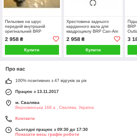
Пильовик на шрус
Хрестовина заднього
Підш
передній внутрішній
карданного вала для
BRP 
оригінальний BRP
квадроциклу BRP Can-Am
Outl
705401346 для
Outlander G3 (2025+)
2 958
2 958
3 1
₴
₴
квадроцикла BRP Can-Am
715900976
G2
Купити
Купити
Про нас
100% позитивних з 47 відгуків за рік
Працює з 13.11.2017
м. Свалява
Верховинська 168 а , Свалява, Україна
Контакти
Сьогодні працює з 09:30 до 17:30
Показати весь графік роботи