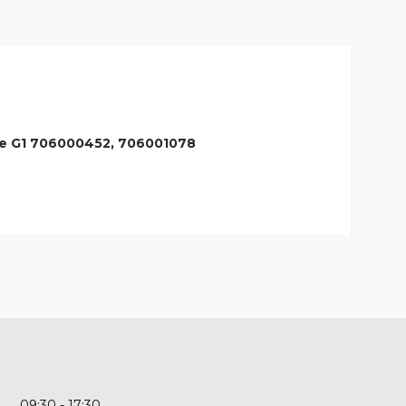
e G1 706000452, 706001078
09:30
17:30