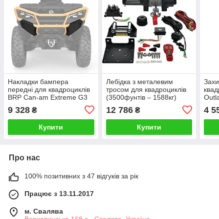
Накладки бампера
Лебідка з металевим
Захи
передні для квадроциклів
тросом для квадроциклів
квад
BRP Can-am Extreme G3
(3500фунтів – 1588кг)
Outl
(крім моделей
AllBalls 431-01023
7031
9 328
12 786
4 5
₴
₴
XMR),715009293
7094
098
Купити
Купити
Про нас
100% позитивних з 47 відгуків за рік
Працює з 13.11.2017
м. Свалява
Верховинська 168 а , Свалява, Україна