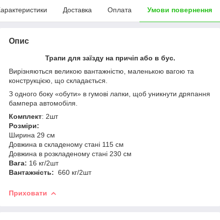
арактеристики
Доставка
Оплата
Умови повернення
Опис
Трапи для заїзду на причіп або в бус.
Вирізняються великою вантажністю, маленькою вагою та
конструкцією, що складається.
З одного боку «обути» в гумові лапки, щоб уникнути дряпання
бампера автомобіля.
Комплект
: 2шт
Розміри:
Ширина 29 см
Довжина в складеному стані 115 см
Довжина в розкладеному стані 230 см
Вага:
16 кг/2шт
Вантажність:
660 кг/2шт
Приховати