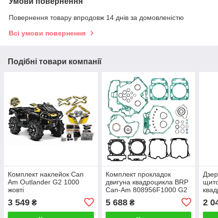
Умови повернення
Повернення товару впродовж 14 днів за домовленістю
Всі умови повернення
Подібні товари компанії
Комплект наклейок Can
Комплект прокладок
Дзер
Am Outlander G2 1000
двигуна квадроцикла BRP
щито
жовті
Can-Am 808956F1000 G2
ква
Outl
3 549
5 688
2 0
₴
₴