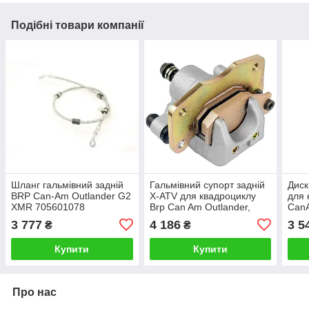
Подібні товари компанії
Шланг гальмівний задній
Гальмівний супорт задній
Диск
BRP Can-Am Outlander G2
X-ATV для квадроциклу
для 
XMR 705601078
Brp Can Am Outlander,
CanA
Renegade G1 CAL-CR157,
Rene
3 777
4 186
3 5
₴
₴
705600577
705
Купити
Купити
Про нас