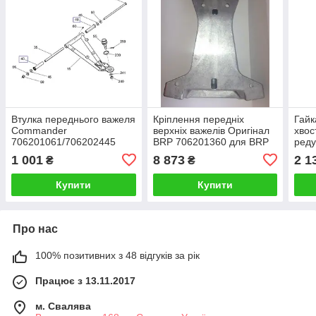
Втулка переднього важеля
Кріплення передніх
Гайк
Commander
верхніх важелів Оригінал
хвос
706201061/706202445
BRP 706201360 для BRP
реду
Can-Am G1
BRP
1 001
8 873
2 1
₴
₴
705
Купити
Купити
Про нас
100% позитивних з 48 відгуків за рік
Працює з 13.11.2017
м. Свалява