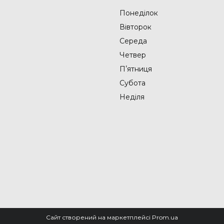
Понеділок
Вівторок
Середа
Четвер
Пʼятниця
Субота
Неділя
Сайт створений на маркетплейсі
Prom.ua