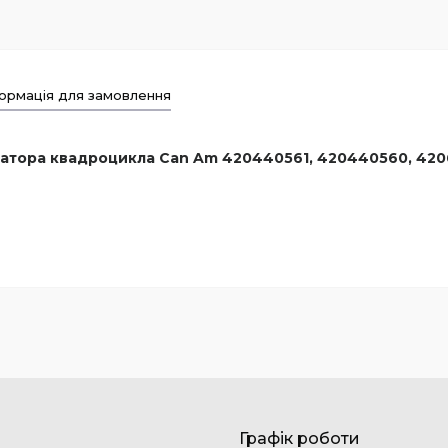
ормація для замовлення
іатора квадроцикла Can Am 420440561, 420440560, 4206
Графік роботи