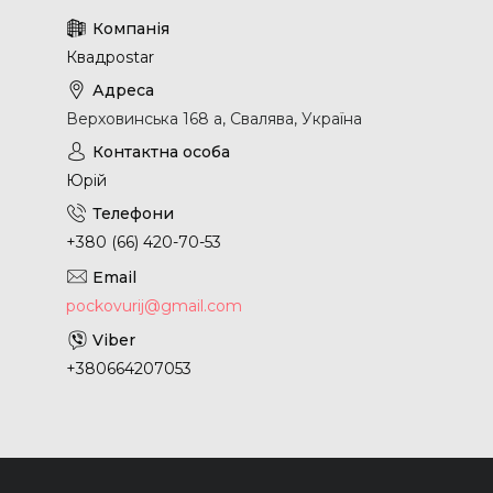
Квадроstar
Верховинська 168 а, Свалява, Україна
Юрій
+380 (66) 420-70-53
pockovurij@gmail.com
+380664207053