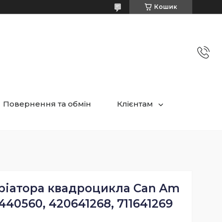
Кошик
Повернення та обмін
Клієнтам
ріатора квадроцикла Can Am
440560, 420641268, 711641269