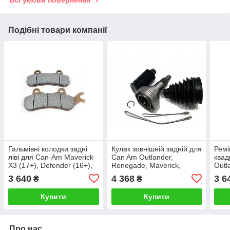
Всі умови повернення
Подібні товари компанії
Гальмівні колодки задні
Кулак зовнішній задній для
Ремі
ліві для Can-Am Maverick
Can Am Outlander,
квад
X3 (17+), Defender (16+),
Renegade, Maverick,
Outl
Commander (21+)
Commander (13-) BRP-
UTV
3 640
4 368
3 6
₴
₴
715900386
705501776
Купити
Купити
Про нас