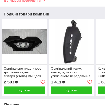
Всі умови повернення
Подібні товари компанії
Оригінальне пластикове
Оригінальний кожух
Криш
кріплення заднього
куліси, індикатор
пра
ліхтаря (стопа) BRP для
увімкненого передавання
Outl
квадроцикла Can Am
BRP для квадроциклу Can
G2 
2 503
1 411
1 6
₴
₴
Outlander 800 650 500 400
Am Outlander 705011546
Купити
Купити
Про нас