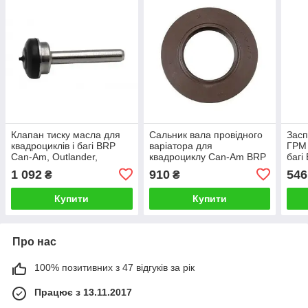
Клапан тиску масла для
Сальник вала провідного
Засп
квадроциклів і багі BRP
варіатора для
ГРМ 
Can-Am, Outlander,
квадроциклу Can-Am BRP
багі
Renegade, Traxter,
711630150 G2
Outl
1 092
910
546
₴
₴
Maverick, Defender,
420
Commander, 420656370
Купити
Купити
Про нас
100% позитивних з 47 відгуків за рік
Працює з 13.11.2017