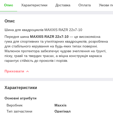
Опис
Характеристики
Доставка
Оплата
Умови п
Опис
Шина для квадроциклів MAXXIS RAZR 22x7-10
Передня шина
MAXXIS RAZR 22x7-10
— це високоякісна
гума для спортивних та утилітарних квадроциклів, розроблена
для стабільного керування на будь-яких типах поверхні.
Малюнок протектора забезпечує чудове зчеплення на ґрунті,
піску, гравії та твердих трасах, а міцна конструкція каркаса
гарантує стійкість до проколів і порізів.
Приховати
Характеристики
Основні атрибути
Виробник
Maxxis
Тип запчастини
Оригінал