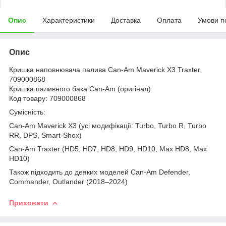
Опис
Характеристики
Доставка
Оплата
Умови п
Опис
Кришка наповнювача палива Can-Am Maverick X3 Traxter
709000868
Кришка паливного бака Can-Am (оригінал)
Код товару: 709000868
Сумісність:
Can-Am Maverick X3 (усі модифікації: Turbo, Turbo R, Turbo
RR, DPS, Smart-Shox)
Can-Am Traxter (HD5, HD7, HD8, HD9, HD10, Max HD8, Max
HD10)
Також підходить до деяких моделей Can-Am Defender,
Commander, Outlander (2018–2024)
Приховати