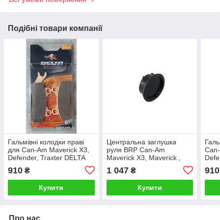
Подібні товари компанії
Гальмівні колодки праві
Центральна заглушка
Галь
для Can-Am Maverick X3,
руля BRP Can-Am
Can-
Defender, Traxter DELTA
Maverick X3, Maverick ,
Defe
DB2242
Commander , Traxter,
DB2
910
1 047
910
₴
₴
Defender, 709401514
Купити
Купити
Про нас