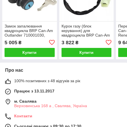
Замок запалювання
Курок газу (блок
Пере
квадроцикла BRP Can-Am
керування) для
Can-
Outlander 710001030,
квадроцикла BRP Can-Am
Ren
710000238, 710001029,
Outlander G2, номер
5 005
3 822
9 6
₴
₴
710007867 G1
707000595.
Купити
Купити
Про нас
100% позитивних з 48 відгуків за рік
Працює з 13.11.2017
м. Свалява
Верховинська 168 а , Свалява, Україна
Контакти
Сьогодні працює з 09:30 до 17:30