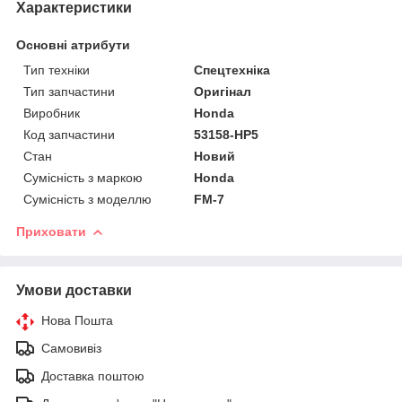
Характеристики
Основні атрибути
Тип техніки
Спецтехніка
Тип запчастини
Оригінал
Виробник
Honda
Код запчастини
53158-HP5
Стан
Новий
Сумісність з маркою
Honda
Сумісність з моделлю
FM-7
Приховати
Умови доставки
Нова Пошта
Самовивіз
Доставка поштою