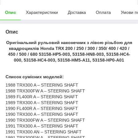
Опис
Характеристики
Доставка
Оплата
Умови п
Опис
Оригінальний рульовий наконечник з лівою різьбою для
квадроциклів Honda TRX 200 / 250 / 300 / 350/ 400 / 420 /
450 / 500 / 680 53158-HP5-003, 53158-HN8-003, 53158-HC4-
000, 53158-HC4-003, 53158-HM5-A11, 53158-HP0-A01
Список сумісних моделей:
1988 TRX300 A – STEERING SHAFT
1988 TRX300FW A – STEERING SHAFT
1989 FL400R A – STEERING SHAFT
1989 TRX300 A – STEERING SHAFT
1990 FL400R A – STEERING SHAFT
1990 TRX300 A – STEERING SHAFT
1990 TRX300FW A – STEERING SHAFT
1991 TRX300 A – STEERING SHAFT
1991 TRX300 AN – STEERING SHAFT
1991 TRX300FW A – STEERING SHAFT