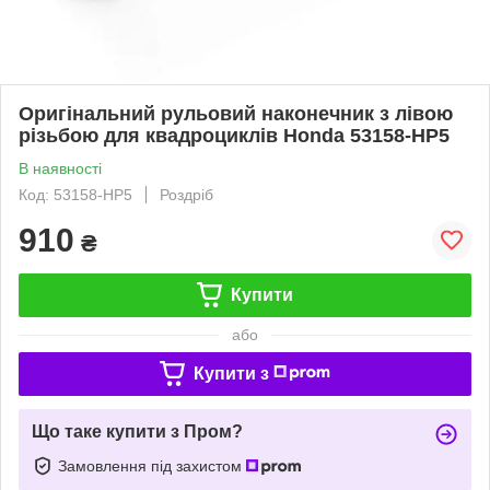
Оригінальний рульовий наконечник з лівою
різьбою для квадроциклів Honda 53158-HP5
В наявності
Код: 53158-HP5
Роздріб
910
₴
Купити
або
Купити з
Що таке купити з Пром?
Замовлення під захистом