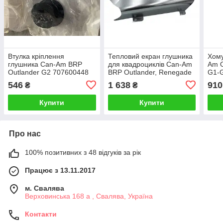
Втулка кріплення
Тепловий екран глушника
Хому
глушника Can-Am BRP
для квадроциклів Can-Am
Am O
Outlander G2 707600448
BRP Outlander, Renegade
G1-
G2 707600996
546
1 638
910
₴
₴
Купити
Купити
Про нас
100% позитивних з 48 відгуків за рік
Працює з 13.11.2017
м. Свалява
Верховинська 168 а , Свалява, Україна
Контакти