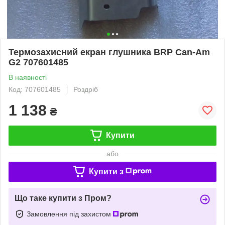
Термозахисний екран глушника BRP Can-Am
G2 707601485
В наявності
Код: 707601485
Роздріб
1 138
₴
Купити
або
Купити з
Що таке купити з Пром?
Замовлення під захистом