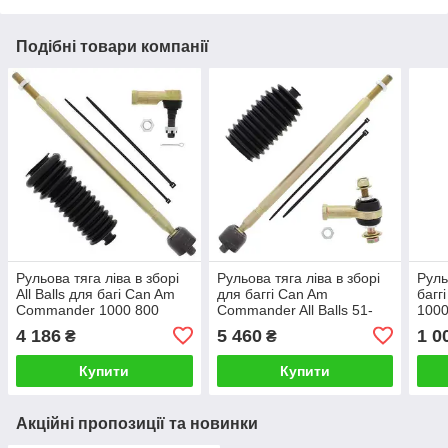
Подібні товари компанії
Рульова тяга ліва в зборі
Рульова тяга ліва в зборі
Руль
All Balls для багі Can Am
для баггі Can Am
багг
Commander 1000 800
Commander All Balls 51-
1000
(2011) 51-1046-L
1048-L
Rhin
4 186
5 460
1 0
₴
₴
7094
1037
Купити
Купити
Акційні пропозиції та новинки