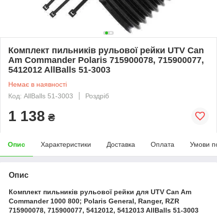
Комплект пильників рульової рейки UTV Can
Am Commander Polaris 715900078, 715900077,
5412012 AllBalls 51-3003
Немає в наявності
Код: AllBalls 51-3003
Роздріб
1 138
₴
Опис
Характеристики
Доставка
Оплата
Умови п
Опис
Комплект пильників рульової рейки для UTV Can Am
Commander 1000 800; Polaris General, Ranger, RZR
715900078, 715900077, 5412012, 5412013 AllBalls 51-3003