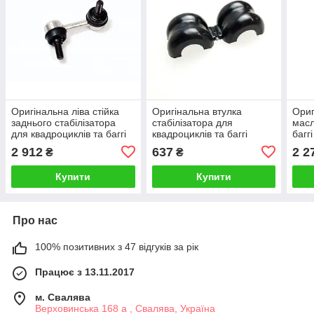
Оригінальна ліва стійка
Оригінальна втулка
Ориг
заднього стабілізатора
стабілізатора для
масл
для квадроциклів та баггі
квадроциклів та баггі
багг
Segway Snarler AT6,
Segway Snarler AT6,
Fugl
2 912
637
2 2
₴
₴
Fugleman UT10
Fugleman UT10
SX1
A01D26110001
U01D16001001
Купити
Купити
Про нас
100% позитивних з 47 відгуків за рік
Працює з 13.11.2017
м. Свалява
Верховинська 168 а , Свалява, Україна