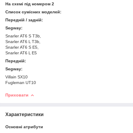
На схемі під номером 2
Cписок сумісних моделей:
Передній / задній:
Segway:
Snarler AT6 S T3b,
Snarler AT6 L T3b,
Snarler AT6 S E5,
Snarler AT6 L E5
Передній:
Segway:
Villain SX10
Fugleman UT10
Приховати
Характеристики
Основні атрибути