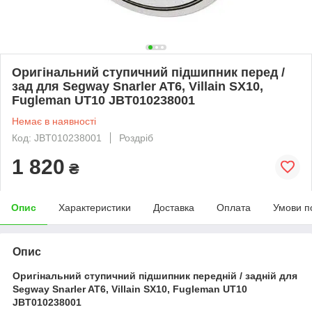
Оригінальний ступичний підшипник перед /
зад для Segway Snarler AT6, Villain SX10,
Fugleman UT10 JBT010238001
Немає в наявності
Код: JBT010238001
Роздріб
1 820
₴
Опис
Характеристики
Доставка
Оплата
Умови п
Опис
Оригінальний ступичний підшипник передній / задній для
Segway Snarler AT6, Villain SX10, Fugleman UT10
JBT010238001