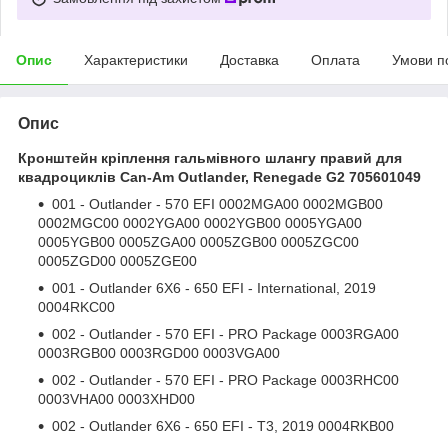
Опис
Характеристики
Доставка
Оплата
Умови п
Опис
Кронштейн кріплення гальмівного шлангу правий для
квадроциклів Can-Am
Outlander, Renegade
G2 705601049
001 - Outlander - 570 EFI 0002MGA00 0002MGB00
0002MGC00 0002YGA00 0002YGB00 0005YGA00
0005YGB00 0005ZGA00 0005ZGB00 0005ZGC00
0005ZGD00 0005ZGE00
001 - Outlander 6X6 - 650 EFI - International, 2019
0004RKC00
002 - Outlander - 570 EFI - PRO Package 0003RGA00
0003RGB00 0003RGD00 0003VGA00
002 - Outlander - 570 EFI - PRO Package 0003RHC00
0003VHA00 0003XHD00
002 - Outlander 6X6 - 650 EFI - T3, 2019 0004RKB00