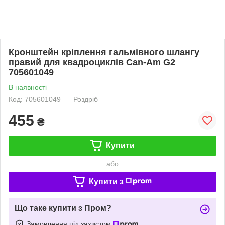
Кронштейн кріплення гальмівного шлангу
правий для квадроциклів Can-Am G2
705601049
В наявності
Код: 705601049
Роздріб
455
₴
Купити
або
Купити з
Що таке купити з Пром?
Замовлення під захистом