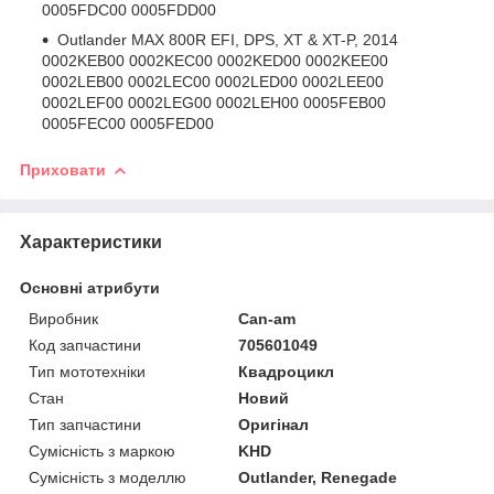
0005FDC00 0005FDD00
Outlander MAX 800R EFI, DPS, XT & XT-P, 2014
0002KEB00 0002KEC00 0002KED00 0002KEE00
0002LEB00 0002LEC00 0002LED00 0002LEE00
0002LEF00 0002LEG00 0002LEH00 0005FEB00
0005FEC00 0005FED00
Приховати
Характеристики
Основні атрибути
Виробник
Can-am
Код запчастини
705601049
Тип мототехніки
Квадроцикл
Стан
Новий
Тип запчастини
Оригінал
Сумісність з маркою
KHD
Сумісність з моделлю
Outlander, Renegade