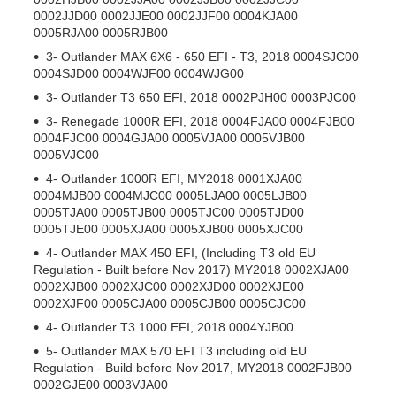
0002JJD00 0002JJE00 0002JJF00 0004KJA00
0005RJA00 0005RJB00
3- Outlander MAX 6X6 - 650 EFI - T3, 2018 0004SJC00
0004SJD00 0004WJF00 0004WJG00
3- Outlander T3 650 EFI, 2018 0002PJH00 0003PJC00
3- Renegade 1000R EFI, 2018 0004FJA00 0004FJB00
0004FJC00 0004GJA00 0005VJA00 0005VJB00
0005VJC00
4- Outlander 1000R EFI, MY2018 0001XJA00
0004MJB00 0004MJC00 0005LJA00 0005LJB00
0005TJA00 0005TJB00 0005TJC00 0005TJD00
0005TJE00 0005XJA00 0005XJB00 0005XJC00
4- Outlander MAX 450 EFI, (Including T3 old EU
Regulation - Built before Nov 2017) MY2018 0002XJA00
0002XJB00 0002XJC00 0002XJD00 0002XJE00
0002XJF00 0005CJA00 0005CJB00 0005CJC00
4- Outlander T3 1000 EFI, 2018 0004YJB00
5- Outlander MAX 570 EFI T3 including old EU
Regulation - Build before Nov 2017, MY2018 0002FJB00
0002GJE00 0003VJA00