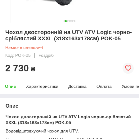
Чохол двосторонній на UTV ATV Logic чорно-
сріблястий XXXL (318x163x178см) POK-05
Немає в наявності
Код: POK-05
Роздріб
2 730
₴
Опис
Характеристики
Доставка
Оплата
Умови п
Опис
Чохол двосторонній на UTV ATV Logic чорно-сріблястий
XXXL (318x163x178см) POK-05
Водовідштовхуючий чохол для UTV.