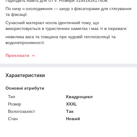
Підходить навіть для UTV. Розміри 318x163x178см.
По низу ч охолодження — шнур
з фіксаторами для стягування
та фіксації.
Сучасний
матеріал чохла ідентичний тому,
що
використовується в туристичних наметах і має ті ж переваги:
невелика вага та товщина при чудовій теплоізоляції та
водонепроникності.
Приховати
Характеристики
Основні атрибути
Тип
Квадроцикл
Розмір
XXXL
Вологозахист
Так
Стан
Новий