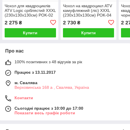
Чохол для квадроциклів
Чохол на квадроцикл ATV
Чохо
ATV Logic сріблястий XXXL
камуфляжний (ліс) XXXL
квад
(230x130x130см) POK-02
(230x130x130см) POK-04
чорн
(230
2 275
2 730
2 2
₴
₴
Купити
Купити
Про нас
100% позитивних з 48 відгуків за рік
Працює з 13.11.2017
м. Свалява
Верховинська 168 а , Свалява, Україна
Контакти
Сьогодні працює з 10:00 до 17:00
Показати весь графік роботи