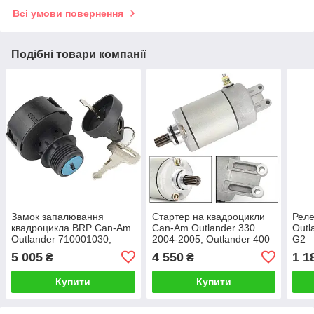
Всі умови повернення
Подібні товари компанії
Замок запалювання
Стартер на квадроцикли
Реле
квадроцикла BRP Can-Am
Can-Am Outlander 330
Outl
Outlander 710001030,
2004-2005, Оutlander 400
G2
710000238, 710001029,
2003-2012 420684280
5 005
4 550
1 1
₴
₴
710007867 G1
18823
Купити
Купити