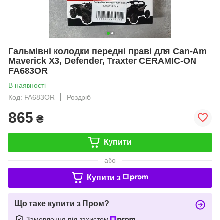
Гальмівні колодки передні праві для Can-Am
Maverick X3, Defender, Traxter CERAMIC-ON
FA683OR
В наявності
Код: FA683OR
Роздріб
865
₴
Купити
або
Купити з
Що таке купити з Пром?
Замовлення під захистом