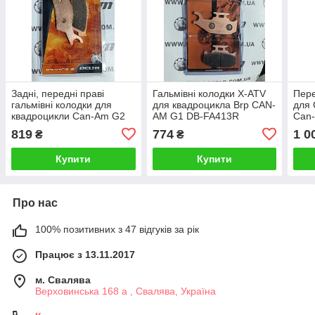
Задні, передні праві
Гальмівні колодки X-ATV
Пере
гальмівні колодки для
для квадроцикла Brp CAN-
для
квадроцикли Can-Am G2
AM G1 DB-FA413R
Can-
DELTA DB2215 OR-D
Kawa
819
774
1 0
₴
₴
/TER
Купити
Купити
Про нас
100% позитивних з 47 відгуків за рік
Працює з 13.11.2017
м. Свалява
Верховинська 168 а , Свалява, Україна