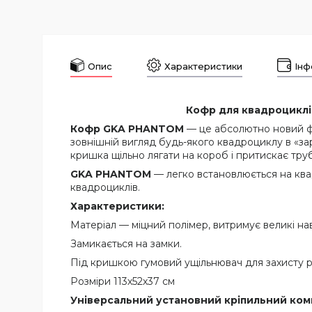
Опис
Характеристики
Інф
Кофр для квадроциклів
Кофр GKA PHANTOM
— це абсолютно новий фу
зовнішній вигляд будь-якого квадроциклу в «з
кришка щільно лягати на короб і притискає труб
GKA PHANTOM
— легко встановлюється на ква
квадроциклів.
Характеристики:
Матеріал — міцний полімер, витримує великі н
Замикається на замки.
Під кришкою гумовий ущільнювач для захисту р
Розміри 113х52х37 см
Універсальний установний кріпильний комп