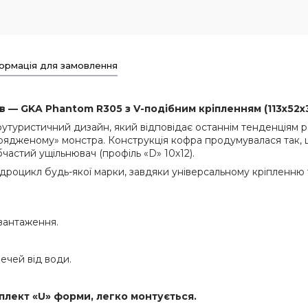
ормація для замовлення
 — GKA Phantom R305 з V-подібним кріпленням (113x52
туристичний дизайн, який відповідає останнім тенденціям р
арядженому» монстра. Конструкція кофра продумувалася так,
частий ущільнювач (профіль «D» 10х12).
дроцикл будь-якої марки, завдяки універсальному кріпленню т
авантаження.
ечей від води.
лект «U» форми, легко монтується.