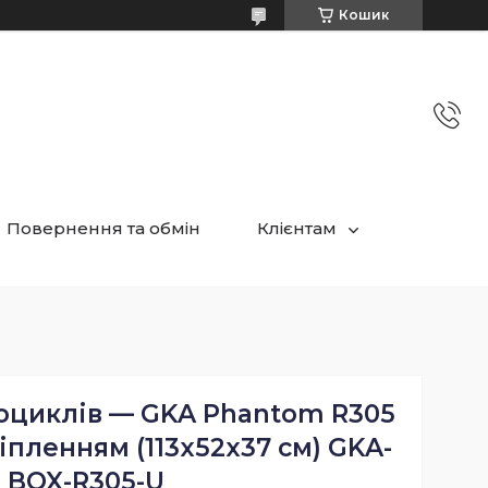
Кошик
Повернення та обмін
Клієнтам
оциклів — GKA Phantom R305
іпленням (113x52x37 см) GKA-
BOX-R305-U