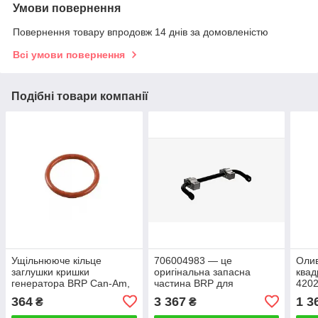
Умови повернення
Повернення товару впродовж 14 днів за домовленістю
Всі умови повернення
Подібні товари компанії
Ущільнююче кільце
706004983 — це
Оли
заглушки кришки
оригінальна запасна
квад
генератора BRP Can-Am,
частина BRP для
4202
Sea-Doo, Ski-Doo
квадроциклів Can-Am.
364
3 367
1 3
₴
₴
420430782 290430782