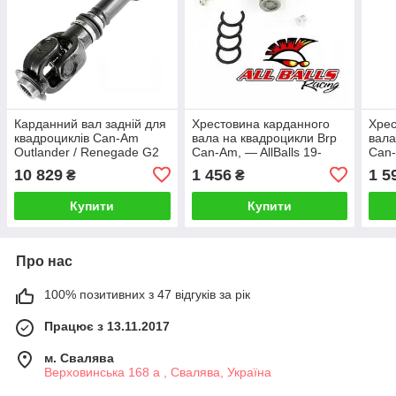
Карданний вал задній для
Хрестовина карданного
Хрес
квадроциклів Can-Am
вала на квадроцикли Brp
вала
Outlander / Renegade G2
Can-Am, — AllBalls 19-
Can
(2016-) X-ATV CAL-SH139
1008
1008
10 829
1 456
1 5
₴
₴
Купити
Купити
Про нас
100% позитивних з 47 відгуків за рік
Працює з 13.11.2017
м. Свалява
Верховинська 168 а , Свалява, Україна