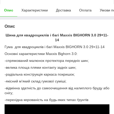
Опис
Характеристики
Доставка
Оплата
Умови п
Опис
Шина для квадроциклів і багі Maxxis BIGHORN 3.0 29×11-
14
Гума для квадроциклів і багі Maxxis BIGHORN 3.0 29×11-14
Основні характеристики Maxxis Bighorn 3.0:
-спрямований малюнок протектора передніх шин;
-велика площа плями контакту задніх шин;
-радіальна конструкція каркаса покришок;
-якісний м'який склад гумової суміші;
-відмінна здатність до самоочищення від налиплого бруду або
снігу;
-перехідна керованість на будь-яких типах ґрунтів