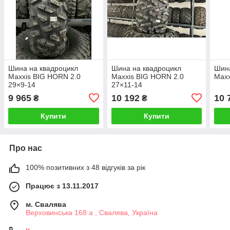
Шина на квадроцикл
Шина на квадроцикл
Шина
Maxxis BIG HORN 2.0
Maxxis BIG HORN 2.0
Maxx
29×9-14
27×11-14
9 965
10 192
10 
₴
₴
Купити
Купити
Про нас
100% позитивних з 48 відгуків за рік
Працює з 13.11.2017
м. Свалява
Верховинська 168 а , Свалява, Україна