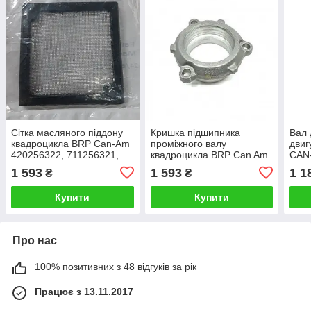
Сітка масляного піддону
Кришка підшипника
Вал
квадроцикла BRP Can-Am
проміжного валу
двиг
420256322, 711256321,
квадроцикла BRP Can Am
CAN-
420256321
420611221, 420611220
420
1 593
1 593
1 1
₴
₴
Купити
Купити
Про нас
100% позитивних з 48 відгуків за рік
Працює з 13.11.2017