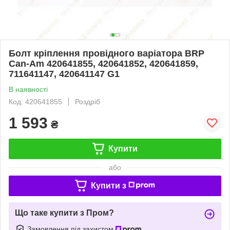
Болт кріплення провідного варіатора BRP
Can-Am 420641855, 420641852, 420641859,
711641147, 420641147 G1
В наявності
Код: 420641855
Роздріб
1 593
₴
Купити
або
Купити з
Що таке купити з Пром?
Замовлення під захистом