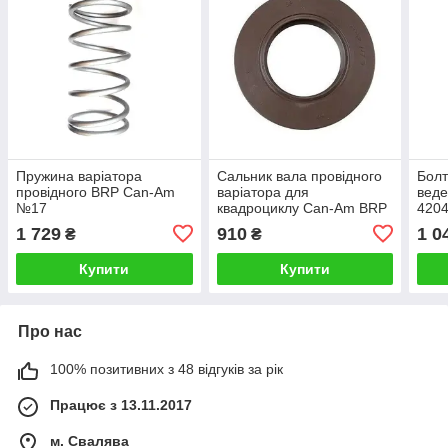
Пружина варіатора
Сальник вала провідного
Болт
провідного BRP Can-Am
варіатора для
вед
№17
квадроциклу Can-Am BRP
4204
711630150 G2
4209
1 729
910
1 0
₴
₴
420
Купити
Купити
Про нас
100% позитивних з 48 відгуків за рік
Працює з 13.11.2017
м. Свалява