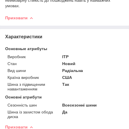
неймовірну стійкість до пошкоджень навіть у найважчих
умовах.
Приховати
Характеристики
Основные атрибуты
Виробник
ITP
Стан
Новий
Вид шини
Радіальна
Країна виробник
США
Шина з підвищеним
Так
навантаженням
Основні атрибути
Сезонність шин
Всесезонні шини
Шина із захистом обода
Да
диска
Приховати