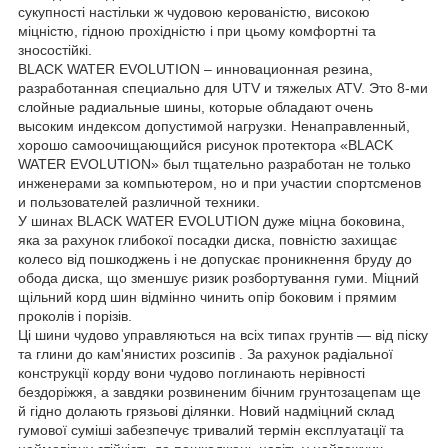
сукупності настільки ж чудовою керованістю, високою
міцністю, гідною прохідністю і при цьому комфортні та
зносостійкі.
BLACK WATER EVOLUTION – инновационная резина,
разработанная специально для UTV и тяжелых ATV. Это 8-ми
слойные радиальные шины, которые обладают очень
высоким индексом допустимой нагрузки. Ненаправленный,
хорошо самоочищающийся рисунок протектора «BLACK
WATER EVOLUTION» был тщательно разработан не только
инженерами за компьютером, но и при участии спортсменов
и пользователей различной техники.
У шинах BLACK WATER EVOLUTION дуже міцна боковина,
яка за рахунок глибокої посадки диска, повністю захищає
колесо від пошкоджень і не допускає проникнення бруду до
обода диска, що зменшує ризик розбортування гуми. Міцний
щільний корд шин відмінно чинить опір боковим і прямим
проколів і порізів.
Ці шини чудово управляються на всіх типах грунтів — від піску
та глини до кам'янистих розсипів . За рахунок радіальної
конструкції корду вони чудово поглинають нерівності
бездоріжжя, а завдяки розвиненим бічним грунтозацепам ще
й гідно долають грязьові ділянки. Новий надміцний склад
гумової суміші забезпечує тривалий термін експлуатації та