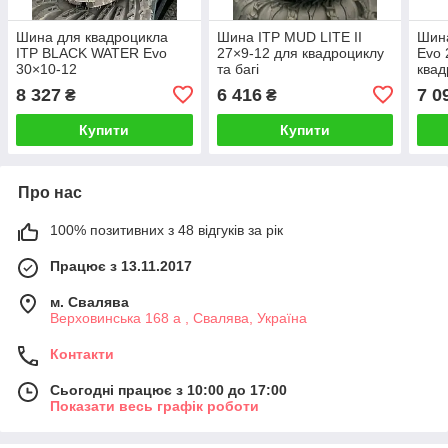
Шина для квадроцикла
Шина ITP MUD LITE II
Шин
ITP BLACK WATER Evo
27×9-12 для квадроциклу
Evo 
30×10-12
та багі
квад
8 327
6 416
7 0
₴
₴
Купити
Купити
Про нас
100% позитивних з 48 відгуків за рік
Працює з 13.11.2017
м. Свалява
Верховинська 168 а , Свалява, Україна
Контакти
Сьогодні працює з 10:00 до 17:00
Показати весь графік роботи