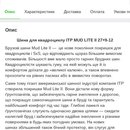
Опис
Характеристики
Доставка
Оплата
Умови п
Опис
Шина для квадроциклу ITP MUD LITE II 27×9-12
Брузові шини Mud Lite II — це нове покоління покришок для
квадроциклів і SxS, що відповідають щораз більшим вимогам
споживачів. Більшості вже мало просто гарних брудних шин.
Квадроциклісти шукають гуму, на якій можуть ще й із
комфортом доїхати до «великої калюжі», а також впевнено
прохопити на рівних пасмах або в звивистих поворотах.
Саме тому гігант американської шинної індустрії компанія ITP
створила покришки Mud Lite II. Вони дістали нову форму
ґрунтозачіпів, що забезпечують гарне зчеплення з дорогою,
що покращує самоочищення шини в бруді та гарантують
найбільший комфорт під час їзди. Глибокі ламелі на
ґрунтозачіпах слугують одночасно двома цілями — скидати
налиглий бруд і забезпечувати надійне зчеплення з різними
поверхнями в будь-яких погодних умовах. На нових
шинах збільшений також бічний протектор, він слугує для