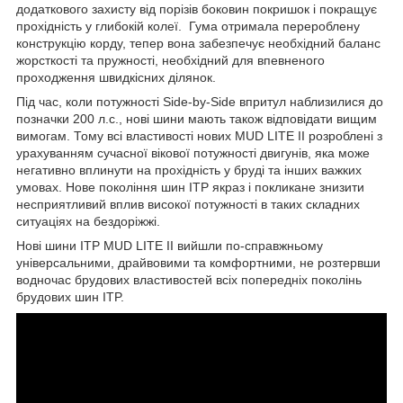
додаткового захисту від порізів боковин покришок і покращує
прохідність у глибокій колеї. Гума отримала перероблену
конструкцію корду, тепер вона забезпечує необхідний баланс
жорсткості та пружності, необхідний для впевненого
проходження швидкісних ділянок.
Під час, коли потужності Side-by-Side впритул наблизилися до
позначки 200 л.с., нові шини мають також відповідати вищим
вимогам. Тому всі властивості нових MUD LITE II розроблені з
урахуванням сучасної вікової потужності двигунів, яка може
негативно вплинути на прохідність у бруді та інших важких
умовах. Нове покоління шин ITP якраз і покликане знизити
несприятливий вплив високої потужності в таких складних
ситуаціях на бездоріжжі.
Нові шини ITP MUD LITE II вийшли по-справжньому
універсальними, драйвовими та комфортними, не розтервши
водночас брудових властивостей всіх попередніх поколінь
брудових шин ITP.