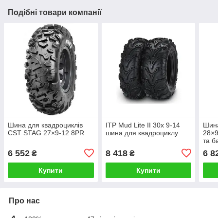
Подібні товари компанії
Шина для квадроциклів
ITP Mud Lite II 30x 9-14
Шина
CST STAG 27×9-12 8PR
шина для квадроциклу
28×9
та б
6 552
8 418
6 8
₴
₴
Купити
Купити
Про нас