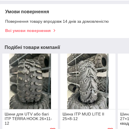
Умови повернення
Повернення товару впродовж 14 днів за домовленістю
Всі умови повернення
Подібні товари компанії
Шини для UTV або багі
Шина ITP MUD LITE II
Шина
ITP TERRA HOOK 26×11-
25×8-12
27×1
12
квад