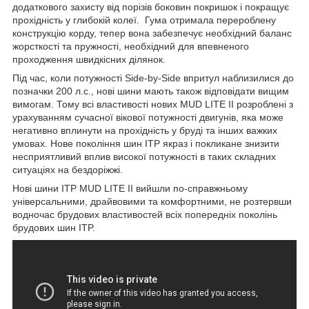
додаткового захисту від порізів боковин покришок і покращує
прохідність у глибокій колеї. Гума отримала перероблену
конструкцію корду, тепер вона забезпечує необхідний баланс
жорсткості та пружності, необхідний для впевненого
проходження швидкісних ділянок.
Під час, коли потужності Side-by-Side впритул наблизилися до
позначки 200 л.с., нові шини мають також відповідати вищим
вимогам. Тому всі властивості нових MUD LITE II розроблені з
урахуванням сучасної вікової потужності двигунів, яка може
негативно вплинути на прохідність у бруді та інших важких
умовах. Нове покоління шин ITP якраз і покликане знизити
несприятливий вплив високої потужності в таких складних
ситуаціях на бездоріжжі.
Нові шини ITP MUD LITE II вийшли по-справжньому
універсальними, драйвовими та комфортними, не розтервши
водночас брудових властивостей всіх попередніх поколінь
брудових шин ITP.