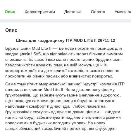
Опис
Характеристики
Доставка
Оплата
Умови п
Опис
Шина для квадроциклу ITP MUD LITE II 26×11-12
Брузові шини Mud Lite II — це нове покоління покришок для
квадроциклів і SxS, що відповідають щораз більшим вимогам
споживачів. Більшості вже мало просто гарних брудних шин.
Квадроциклісти шукають гуму, на якій можуть ще й із
комфортом доїхати до «великої калюжі», а також впевнено
прохопити на рівних пасмах або в звивистих поворотах.
Саме тому гігант американської шинної індустрії компанія ITP
створила покришки Mud Lite II. Вони дістали нову форму
ґрунтозачіпів, що забезпечують гарне зчеплення з дорогою,
що покращує самоочищення шини в бруді та гарантують
найбільший комфорт під час їзди. Глибокі ламелі на
ґрунтозачіпах слугують одночасно двома цілями — скидати
налиглий бруд і забезпечувати надійне зчеплення з різними
поверхнями в будь-яких погодних умовах. На нових
шинах збільшений також бічний протектор, він слугує для