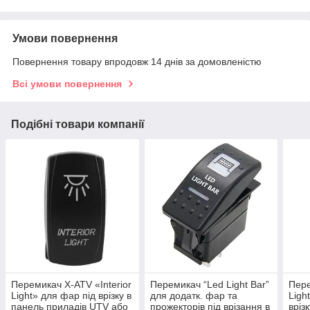
Умови повернення
Повернення товару впродовж 14 днів за домовленістю
Всі умови повернення
Подібні товари компанії
Перемикач X-ATV «Interior
Перемикач “Led Light Bar”
Пере
Light» для фар під врізку в
для додатк. фар та
Ligh
панель приладів UTV або
прожекторів під врізання в
вріз