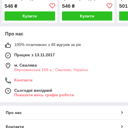
позашляховиків SW026
панель приладів UTV або
UTV 
546
546
501
₴
₴
позашляховиків
SW-
Купити
Купити
Про нас
100% позитивних з 48 відгуків за рік
Працює з 13.11.2017
м. Свалява
Верховинська 168 а , Свалява, Україна
Контакти
Сьогодні вихідний
Показати весь графік роботи
Про нас
Контакти