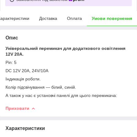
арактеристики
Доставка
Оплата
Умови повернення
Опис
Універсальний перемикач для додаткового освітлення
12V 20A.
Pin: 5
DC 12V 20A, 24V/10A
Індикація роботи.
Колір підсвічування — білий, синій.
А також у нас є установчі панелі для цього перемикача:
Приховати
Характеристики