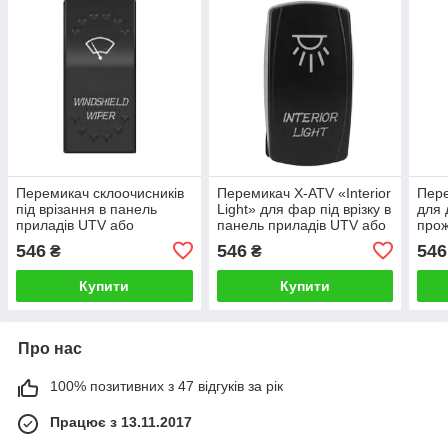
Перемикач склоочисників
Перемикач X-ATV «Interior
Пере
під врізання в панель
Light» для фар під врізку в
для 
приладів UTV або
панель приладів UTV або
прож
позашляховиків X-ATV
позашляховиків SW026
пане
546
546
546
₴
₴
SW-JB7
поза
Купити
Купити
Про нас
100% позитивних з 47 відгуків за рік
Працює з 13.11.2017