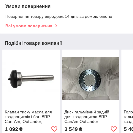
Умови повернення
Повернення товару впродовж 14 днів за домовленістю
Всі умови повернення
Подібні товари компанії
Клапан тиску масла для
Диск гальмівний задній
Голо
квадроциклів і багі BRP
для квадроцикла BRP
галь
Can-Am, Outlander,
CanAm Outlander
ква
Renegade, Traxter,
Renegade G1 400-800
G1 4
1 092
3 549
5 4
₴
₴
Maverick, Defender,
705600604
705