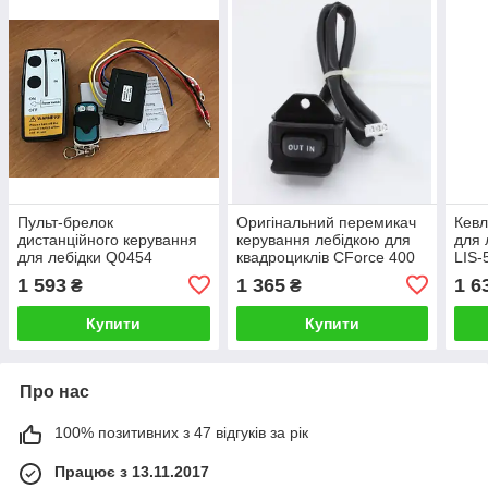
Пульт-брелок
Оригінальний перемикач
Кевл
дистанційного керування
керування лебідкою для
для 
для лебідки Q0454
квадроциклів CForce 400
LIS-
500 600 800 1000 (13+)
1 593
1 365
1 6
₴
₴
7020-150710
Купити
Купити
Про нас
100% позитивних з 47 відгуків за рік
Працює з 13.11.2017