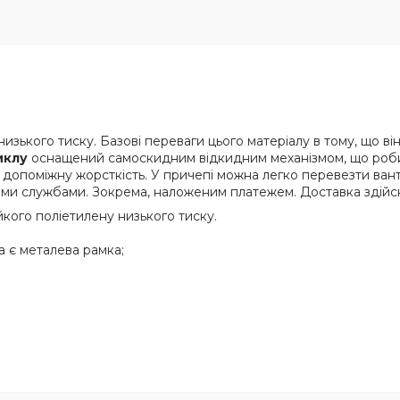
изького тиску. Базові переваги цього матеріалу в тому, що він
иклу
оснащений самоскидним
відкидним механізмом, що роби
допоміжну жорсткість. У причепі можна легко перевезти вантаж
и службами. Зокрема, наложеним платежем. Доставка здійсню
йкого поліетилену низького тиску.
а є металева рамка;